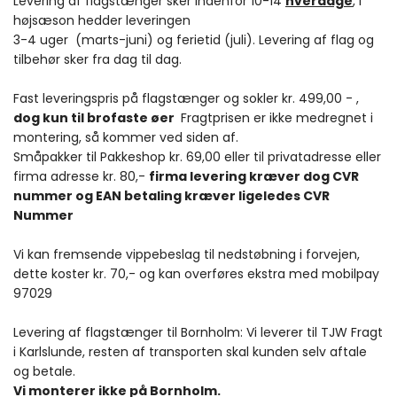
Levering af flagstænger sker indenfor 10-14
hverdage
, i
højsæson hedder leveringen
3-4 uger (marts-juni) og ferietid (juli). Levering af flag og
tilbehør sker fra dag til dag.
Fast leveringspris på flagstænger og sokler kr. 499,00 - ,
dog kun til brofaste øer
Fragtprisen er ikke medregnet i
montering, så kommer ved siden af.
Småpakker til Pakkeshop kr. 69,00 eller til privatadresse eller
firma adresse kr. 80,-
firma levering kræver dog CVR
nummer og EAN betaling kræver ligeledes CVR
Nummer
Vi kan fremsende vippebeslag til nedstøbning i forvejen,
dette koster kr. 70,- og kan overføres ekstra med mobilpay
97029
Levering af flagstænger til Bornholm: Vi leverer til TJW Fragt
i Karlslunde, resten af transporten skal kunden selv aftale
og betale.
Vi monterer ikke på Bornholm.