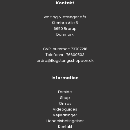
Kontakt
vm flag & stænger a/s
Stenbro Alle 5
6650 Brørup
Danmark
CVR-nummer: 73707218
Telefonnr.: 76600503
ordre@flagstangsshoppen.dk
Information
Forside
Shop
Om os
Videoguides
Vejledninger
Handelsbetingelser
Kontakt