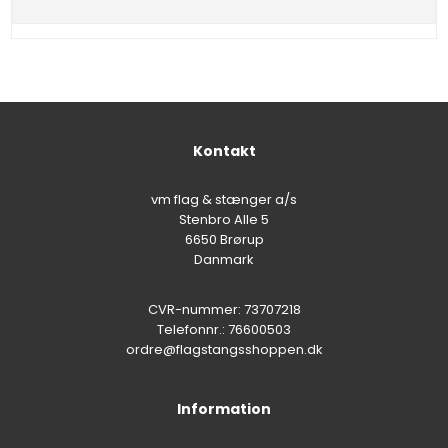
Kontakt
vm flag & stænger a/s
Stenbro Alle 5
6650 Brørup
Danmark
CVR-nummer: 73707218
Telefonnr.: 76600503
ordre@flagstangsshoppen.dk
Information