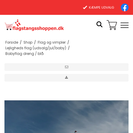
KÆMPE UDVALG
Forside
/
Shop
/
Flag og vimpler
/
Lejligheds flag (udsalg/jul/baby)
/
Babyflag dreng / blå