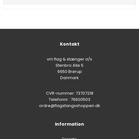
Kontakt
vm flag & stænger a/s
Stenbro Alle 5
6650 Brørup
Danmark
CVR-nummer: 73707218
Telefonnr.: 76600503
ordre@flagstangsshoppen.dk
Information