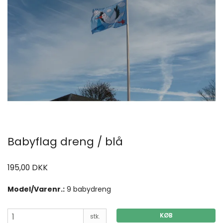
Babyflag dreng / blå
195,00 DKK
Model/Varenr.:
9 babydreng
KØB
stk.